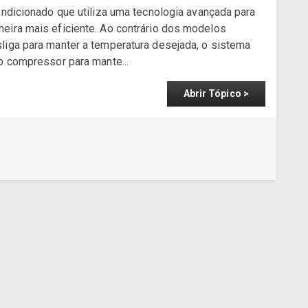
ondicionado que utiliza uma tecnologia avançada para
eira mais eficiente. Ao contrário dos modelos
liga para manter a temperatura desejada, o sistema
o compressor para mante...
Abrir Tópico >
a - www.cuboguia.com.br - Desenvolvimento de Sites e Sistem