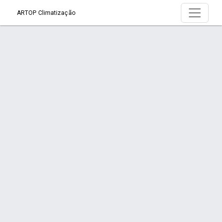
ARTOP Climatização
Página > - Quem Somos
Início
Página