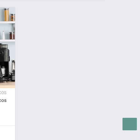
COS
cos