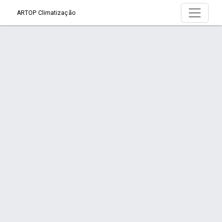
ARTOP Climatização
Serviço > Instalação de Ar-Condicionado
Comercial
Início
Serviço