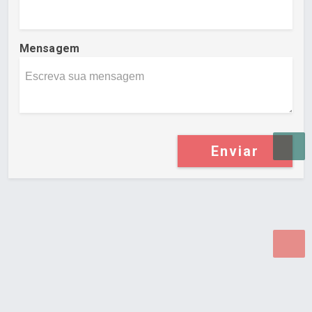
Mensagem
Enviar
Desenvolvido por Poly Design
Cubo Guia -
www.cuboguia.com.br - Desenvolvimento de Sites e
Sistemas para WEB.
© 2026 ®
Política de Cookies