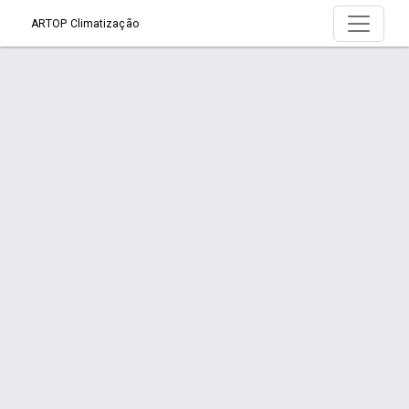
ARTOP Climatização
Produto > Cortina de Ar - KOMECO
Início
Produto