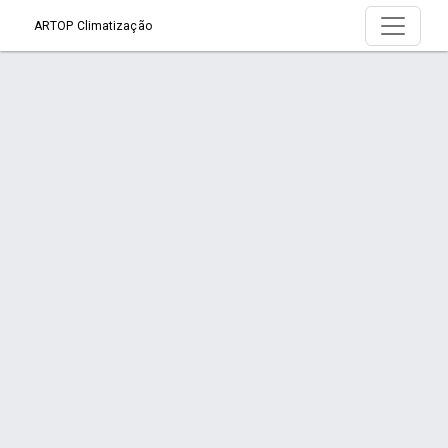
ARTOP Climatização
Produto > Aquecedor de Água a Gás -
RINNAI
Início
Produto